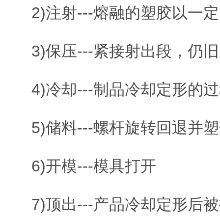
2)注射---熔融的塑胶以一
3)保压---紧接射出段，仍
4)冷却---制品冷却定形的
5)储料---螺杆旋转回退并
6)开模---模具打开
7)顶出---产品冷却定形后