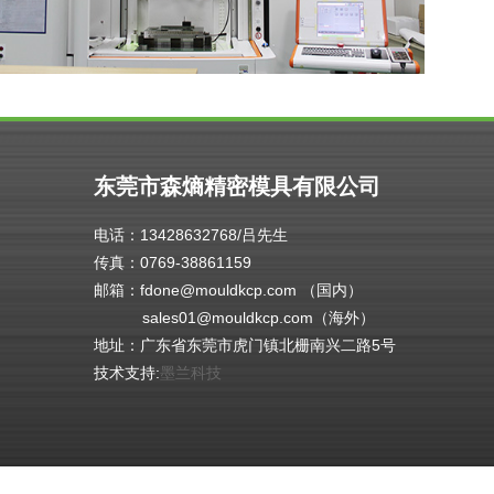
电
机
GF
...
查
看
详
东莞市森熵精密模具有限公司
细
电话：13428632768/吕先生
传真：0769-38861159
邮箱：fdone@mouldkcp.com （国内）
sales01@mouldkcp.com（海外）
地址：广东省东莞市虎门镇北栅南兴二路5号
技术支持:
墨兰科技