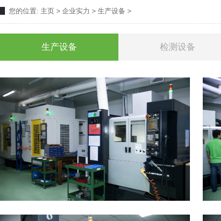
您的位置:
主页
>
企业实力
>
生产设备
>
生产设备
检测设备
CNC
V1
设备名称： CNC加工中心 型号： V1 
MITSUBISHI 设备精度： 0.002mm 
42,000转 数量： 1台 生产能力： 1,500H/
查
看