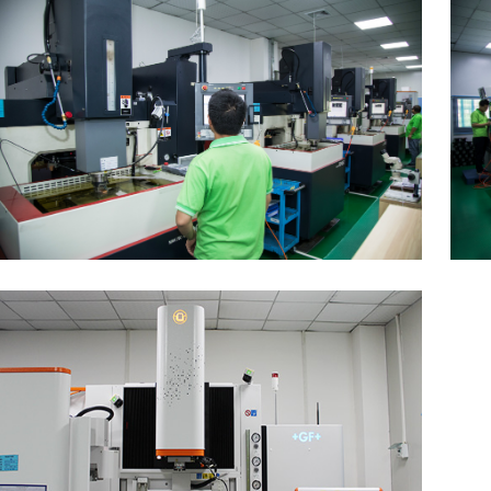
详
细
EDM
放
电
机
(MAKINO)
设备名称： EDM放电 型号： EDGE3 /
列/FORMS350 生产商： MAKINO/台湾
设备精度： 0.005mm 数量： 4台/9台/1
能力： 4,500H/M...
查
看
详
细
EDM
放