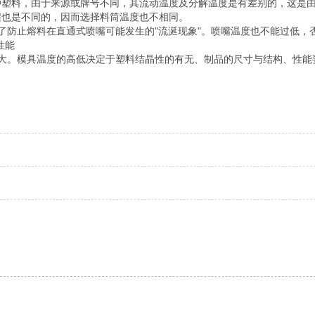
种塑料，由于来源或牌号不同，其流动温度及分解温度是有差别的，这是
程也是不同的，因而选择料筒温度也不相同。
了防止熔料在直通式喷嘴可能发生的"流涎现象"。喷嘴温度也不能过低，
性能
大。模具温度的高低决定于塑料结晶性的有无、制品的尺寸与结构、性能
。