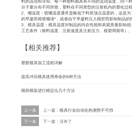
料的流动和冷却。每一种塑料都具有不同的流动温度，同一
分子量分布不同所致，塑料在不同类型的注射机内的塑化过
2、嘴温度：喷嘴温度通常是略低于料筒顶点温度的，这是为
的早凝而将喷嘴堵*，或者由于早凝料注入模腔而影响制品的
3、模具温度：模具温度对制品的内在性能和表观质量影响很
工艺条件（熔料温度、注射速度及注射压力、模塑周期等）
【相关推荐】
塑胶模具加工流程详解
提高冲压模具使用寿命的6种方法
模胚模架进行精定位几个方法
上一条
上一篇：
模具行业自动化热潮势不可挡
下一条
下一篇：没有了